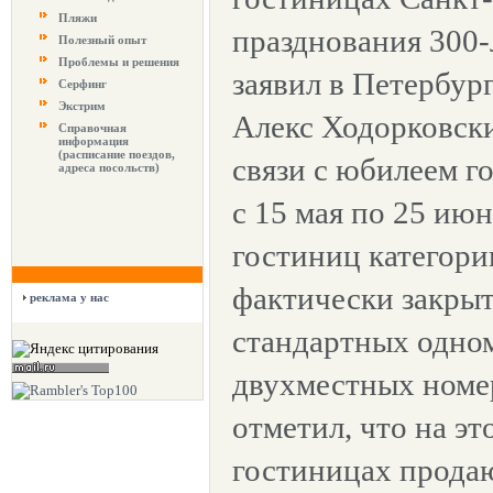
Пляжи
празднования 300-
Полезный опыт
Проблемы и решения
заявил в Петербур
Серфинг
Экстрим
Алекс Ходорковски
Справочная
информация
(расписание поездов,
связи с юбилеем г
адреса посольств)
с 15 мая по 25 июн
гостиниц категори
фактически закры
реклама у нас
стандартных одно
двухместных номе
отметил, что на эт
гостиницах прода