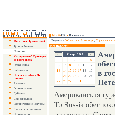
MEGA
TIS
Все новости
Еще есть:
Библиотека
,
Атлас мира
,
Справочная ин
МегаИдеи Путешествий
Все новости
Туры и билеты
Новости
Аме
Январь 2003
Что привезти? Сувениры
1
2
3
4
5
со всего света
обес
Атлас Мира
6
7
8
9
10
11
12
Библиотека
13
14
15
16
17
18
19
в го
По следам «Кода Да
20
21
22
23
24
25
26
Винчи»
Пет
27
28
29
30
31
Автомото
Горные лыжи
Американская тур
Дайвинг
Для взрослых
To Russia обеспок
Исторические экскурсы
Кухня народов мира
гостиницах Санкт-
На выходные