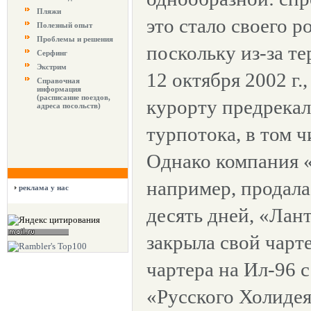
Пляжи
это стало своего р
Полезный опыт
Проблемы и решения
поскольку из-за т
Серфинг
Экстрим
12 октября 2002 г.
Справочная
информация
(расписание поездов,
курорту предрекал
адреса посольств)
турпотока, в том ч
Однако компания 
например, продала 
реклама у нас
десять дней, «Лант
закрыла свой чарт
чартера на Ил-96 с
«Русского Холидея