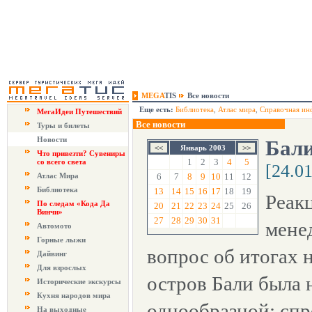
MEGA
TIS
Все новости
Еще есть:
Библиотека
,
Атлас мира
,
Справочная ин
МегаИдеи Путешествий
Все новости
Туры и билеты
Новости
Бали
Январь 2003
Что привезти? Сувениры
1
2
3
4
5
со всего света
[24.0
Атлас Мира
6
7
8
9
10
11
12
Библиотека
13
14
15
16
17
18
19
Реак
По следам «Кода Да
20
21
22
23
24
25
26
Винчи»
27
28
29
30
31
мене
Автомото
Горные лыжи
вопрос об итогах 
Дайвинг
Для взрослых
остров Бали была 
Исторические экскурсы
Кухня народов мира
однообразной: сп
На выходные