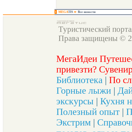
MEGA
TIS
Все новости
Туристический порт
Права защищены © 2
МегаИдеи Путеше
привезти? Сувенир
Библиотека
|
По сл
Горные лыжи
|
Да
экскурсы
|
Кухня н
Полезный опыт
|
П
Экстрим
|
Справоч