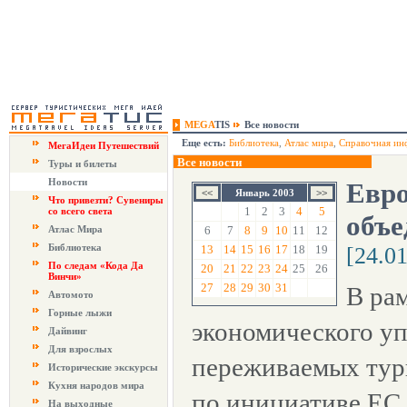
MEGA
TIS
Все новости
Еще есть:
Библиотека
,
Атлас мира
,
Справочная ин
МегаИдеи Путешествий
Все новости
Туры и билеты
Новости
Евро
Январь 2003
Что привезти? Сувениры
1
2
3
4
5
со всего света
объ
Атлас Мира
6
7
8
9
10
11
12
Библиотека
13
14
15
16
17
18
19
[24.0
По следам «Кода Да
20
21
22
23
24
25
26
Винчи»
27
28
29
30
31
В ра
Автомото
Горные лыжи
экономического уп
Дайвинг
Для взрослых
переживаемых тур
Исторические экскурсы
Кухня народов мира
по инициативе ЕС 
На выходные