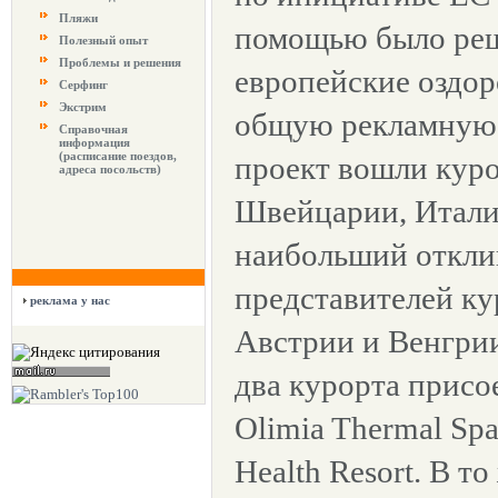
Пляжи
помощью было реш
Полезный опыт
Проблемы и решения
европейские оздор
Серфинг
Экстрим
общую рекламную 
Справочная
информация
(расписание поездов,
проект вошли кур
адреса посольств)
Швейцарии, Итали
наибольший откли
представителей ку
реклама у нас
Австрии и Венгрии
два курорта присо
Olimia Thermal Spa
Health Resort. В то