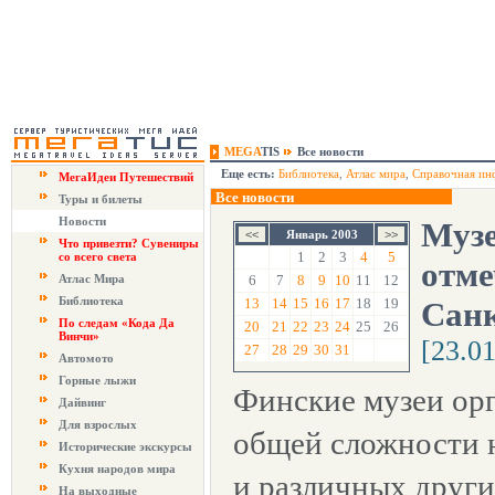
MEGA
TIS
Все новости
Еще есть:
Библиотека
,
Атлас мира
,
Справочная ин
МегаИдеи Путешествий
Все новости
Туры и билеты
Новости
Музе
Январь 2003
Что привезти? Сувениры
1
2
3
4
5
со всего света
отме
Атлас Мира
6
7
8
9
10
11
12
Библиотека
13
14
15
16
17
18
19
Сан
По следам «Кода Да
20
21
22
23
24
25
26
Винчи»
[23.0
27
28
29
30
31
Автомото
Горные лыжи
Финские музеи орг
Дайвинг
Для взрослых
общей сложности н
Исторические экскурсы
Кухня народов мира
и различных други
На выходные