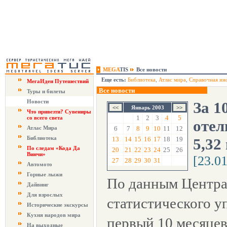
MEGA
TIS
Все новости
Еще есть:
Библиотека
,
Атлас мира
,
Справочная ин
МегаИдеи Путешествий
Все новости
Туры и билеты
Новости
За 1
Январь 2003
Что привезти? Сувениры
1
2
3
4
5
со всего света
отел
Атлас Мира
6
7
8
9
10
11
12
Библиотека
13
14
15
16
17
18
19
5,32
По следам «Кода Да
20
21
22
23
24
25
26
Винчи»
[23.0
27
28
29
30
31
Автомото
Горные лыжи
По данным Центра
Дайвинг
Для взрослых
статистического у
Исторические экскурсы
Кухня народов мира
первый 10 месяцев
На выходные