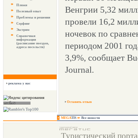
Пляжи
Венгрии 5,32 милл
Полезный опыт
Проблемы и решения
провели 16,2 милл
Серфинг
Экстрим
ночевок по сравне
Справочная
информация
периодом 2001 год
(расписание поездов,
адреса посольств)
3,9%, сообщает Bud
Journal.
реклама у нас
Оставить отзыв
MEGA
TIS
Все новости
Туристический порт