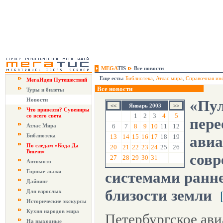
MEGA
TIS
Все новости
Еще есть:
Библиотека
,
Атлас мира
,
Справочная ин
МегаИдеи Путешествий
Все новости
Туры и билеты
Новости
«Пул
Январь 2003
Что привезти? Сувениры
1
2
3
4
5
со всего света
пере
Атлас Мира
6
7
8
9
10
11
12
Библиотека
13
14
15
16
17
18
19
ави
По следам «Кода Да
20
21
22
23
24
25
26
Винчи»
сов
27
28
29
30
31
Автомото
Горные лыжи
системами ранн
Дайвинг
близости земли
Для взрослых
Исторические экскурсы
Кухня народов мира
Петербургское ав
На выходные