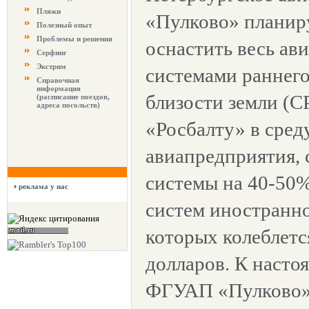
Пляжи
«Пулково» планиру
Полезный опыт
Проблемы и решения
оснастить весь ав
Серфинг
Экстрим
системами раннег
Справочная
информация
близости земли (С
(расписание поездов,
адреса посольств)
«Росбалту» в сред
авиапредприятия, 
системы на 40-50
реклама у нас
систем иностранно
которых колеблется
долларов. К насто
ФГУАП «Пулково»