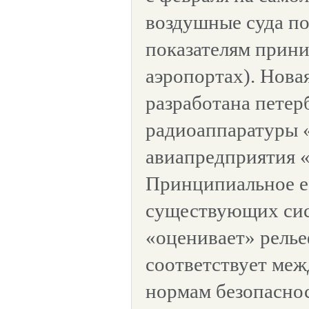
воздушные суда п
показателям прин
аэропортах). Нов
разработана пете
радиоаппаратуры 
авиапредприятия 
Принципиальное е
существующих сист
«оценивает» релье
соответствует ме
нормам безопаснос