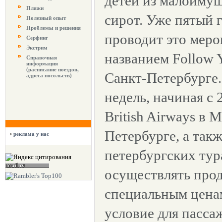
детей из малоимущ
Пляжи
сирот. Уже пятый 
Полезный опыт
Проблемы и решения
проводит это меро
Серфинг
Экстрим
названием Follow 
Справочная
информация
(расписание поездов,
Санкт-Петербурге.
адреса посольств)
недель, начиная с 
British Airways в 
Петербурге, а так
реклама у нас
петербургских тур
осуществлять про
специальным цена
условие для пасса