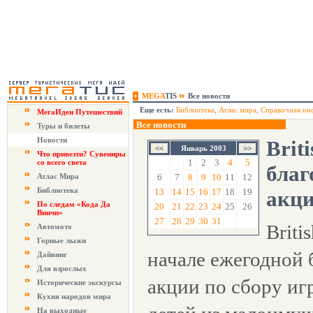
MEGA
TIS
Все новости
Еще есть:
Библиотека
,
Атлас мира
,
Справочная ин
МегаИдеи Путешествий
Все новости
Туры и билеты
Новости
Brit
Январь 2003
Что привезти? Сувениры
1
2
3
4
5
со всего света
благ
Атлас Мира
6
7
8
9
10
11
12
Библиотека
13
14
15
16
17
18
19
акц
По следам «Кода Да
20
21
22
23
24
25
26
Винчи»
27
28
29
30
31
Briti
Автомото
Горные лыжи
начале ежегодной 
Дайвинг
Для взрослых
акции по сбору иг
Исторические экскурсы
Кухня народов мира
На выходные