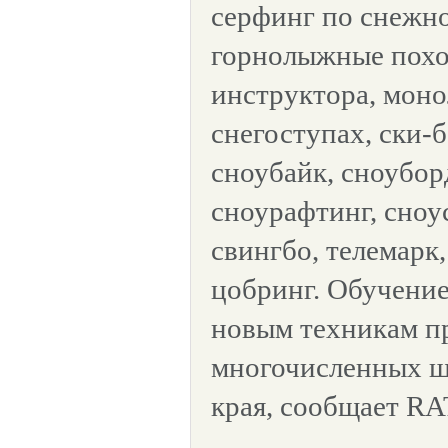
серфинг по снежно
горнолыжные похо
инструктора, моно
снегоступах, ски-
сноубайк, сноубор
сноурафтинг, сноус
свингбо, телемарк
цобринг. Обучение
новым техникам пр
многочисленных ш
края, сообщает RA