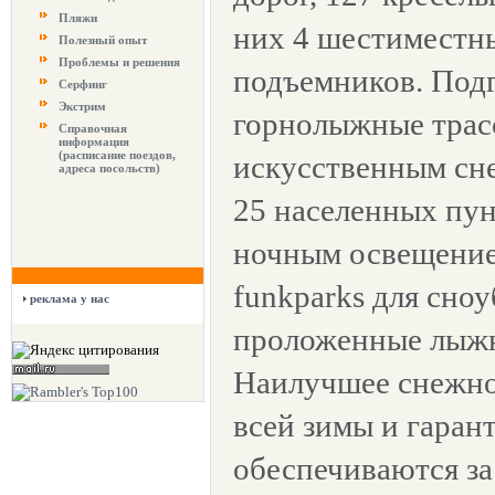
Пляжи
них 4 шестиместны
Полезный опыт
Проблемы и решения
подъемников. Под
Серфинг
Экстрим
горнолыжные трасс
Справочная
информация
(расписание поездов,
искусственным сн
адреса посольств)
25 населенных пун
ночным освещением
funkparks для сноу
реклама у нас
проложенные лыжн
Наилучшее снежно
всей зимы и гарант
обеспечиваются за 