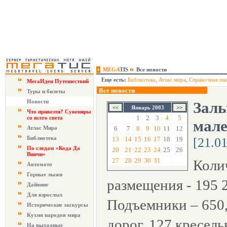
MEGA
TIS
Все новости
Еще есть:
Библиотека
,
Атлас мира
,
Справочная ин
МегаИдеи Путешествий
Все новости
Туры и билеты
Новости
Заль
Январь 2003
Что привезти? Сувениры
1
2
3
4
5
со всего света
мал
Атлас Мира
6
7
8
9
10
11
12
Библиотека
13
14
15
16
17
18
19
[21.0
По следам «Кода Да
20
21
22
23
24
25
26
Винчи»
27
28
29
30
31
Коли
Автомото
Горные лыжи
размещения - 195 2
Дайвинг
Для взрослых
Подъемники – 650,
Исторические экскурсы
Кухня народов мира
дорог, 127 кресел
На выходные