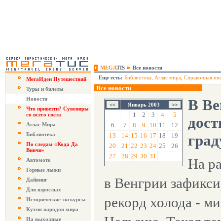
MEGA
TIS
Все новости
Еще есть:
Библиотека
,
Атлас мира
,
Справочная ин
МегаИдеи Путешествий
Все новости
Туры и билеты
Новости
В Ве
Январь 2003
Что привезти? Сувениры
1
2
3
4
5
со всего света
дост
Атлас Мира
6
7
8
9
10
11
12
Библиотека
13
14
15
16
17
18
19
град
По следам «Кода Да
20
21
22
23
24
25
26
Винчи»
27
28
29
30
31
На ра
Автомото
Горные лыжи
в Венгрии зафикс
Дайвинг
Для взрослых
рекорд холода - ми
Исторические экскурсы
Кухня народов мира
На выходные