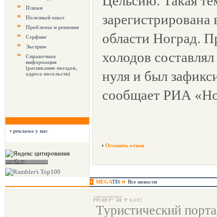
Цельсию. Такая те
Пляжи
зарегистрирована 
Полезный опыт
Проблемы и решения
области Ноград. П
Серфинг
Экстрим
холодов составлял
Справочная
информация
(расписание поездов,
нуля и был зафикси
адреса посольств)
сообщает РИА «Но
реклама у нас
Оставить отзыв
MEGA
TIS
Все новости
Туристический порт