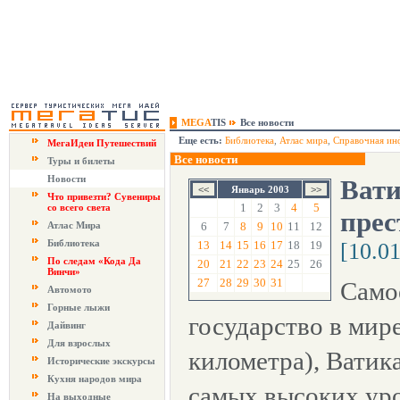
MEGA
TIS
Все новости
Еще есть:
Библиотека
,
Атлас мира
,
Справочная ин
МегаИдеи Путешествий
Все новости
Туры и билеты
Новости
Вати
Январь 2003
Что привезти? Сувениры
1
2
3
4
5
со всего света
прес
Атлас Мира
6
7
8
9
10
11
12
Библиотека
13
14
15
16
17
18
19
[10.0
По следам «Кода Да
20
21
22
23
24
25
26
Винчи»
27
28
29
30
31
Само
Автомото
Горные лыжи
государство в мир
Дайвинг
Для взрослых
километра), Ватика
Исторические экскурсы
Кухня народов мира
самых высоких ур
На выходные