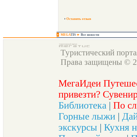
Оставить отзыв
MEGA
TIS
Все новости
Туристический порт
Права защищены © 2
МегаИдеи Путеше
привезти? Сувенир
Библиотека
|
По сл
Горные лыжи
|
Да
экскурсы
|
Кухня н