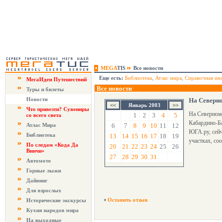
MEGA
TIS
Все новости
Еще есть:
Библиотека
,
Атлас мира
,
Справочная ин
МегаИдеи Путешествий
Все новости
Туры и билеты
Новости
На Северно
Январь 2003
Что привезти? Сувениры
На Северном 
1
2
3
4
5
со всего света
Кабардино-Ба
Атлас Мира
6
7
8
9
10
11
12
ЮГА.ру, сейч
Библиотека
13
14
15
16
17
18
19
участках, с
По следам «Кода Да
20
21
22
23
24
25
26
Винчи»
27
28
29
30
31
Автомото
Горные лыжи
Дайвинг
Для взрослых
Оставить отзыв
Исторические экскурсы
Кухня народов мира
На выходные