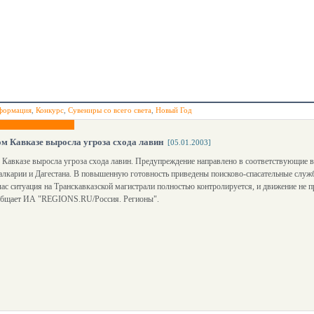
формация
,
Конкурс
,
Сувениры со всего света
,
Новый Год
м Кавказе выросла угроза схода лавин
[05.01.2003]
Кавказе выросла угроза схода лавин. Предупреждение направлено в соответствующие в
лкарии и Дагестана. В повышенную готовность приведены поисково-спасательные служб
ас ситуация на Транскавказской магистрали полностью контролируется, и движение не п
ообщает ИА "REGIONS.RU/Россия. Регионы".