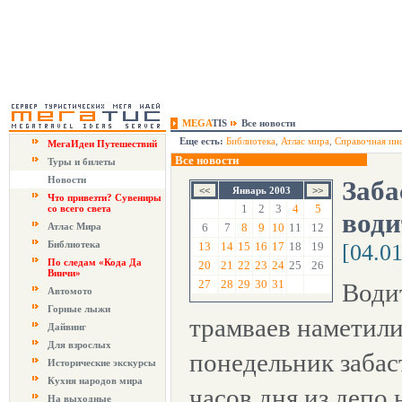
MEGA
TIS
Все новости
Еще есть:
Библиотека
,
Атлас мира
,
Справочная ин
МегаИдеи Путешествий
Все новости
Туры и билеты
Новости
Заба
Январь 2003
Что привезти? Сувениры
1
2
3
4
5
со всего света
води
Атлас Мира
6
7
8
9
10
11
12
Библиотека
13
14
15
16
17
18
19
[04.0
По следам «Кода Да
20
21
22
23
24
25
26
Винчи»
27
28
29
30
31
Води
Автомото
Горные лыжи
трамваев наметил
Дайвинг
Для взрослых
понедельник забаст
Исторические экскурсы
Кухня народов мира
часов дня из депо 
На выходные