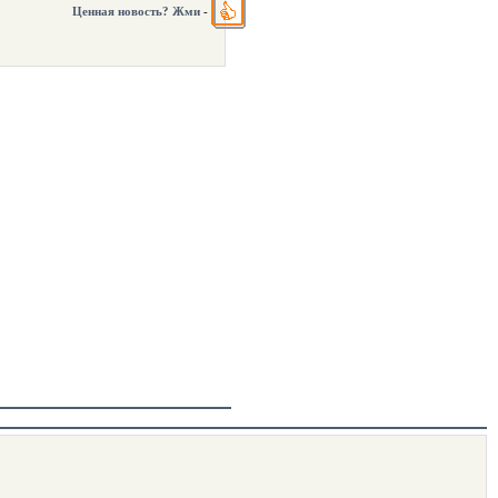
Ценная новость? Жми
-