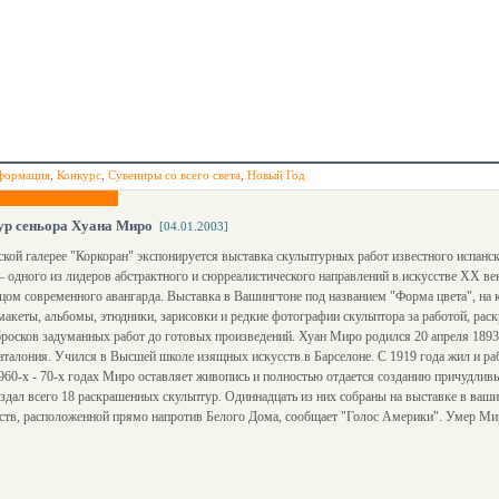
формация
,
Конкурс
,
Сувениры со всего света
,
Новый Год
ур сеньора Хуана Миро
[04.01.2003]
кой галерее "Коркоран" экспонируется выставка скульптурных работ известного испанск
 одного из лидеров абстрактного и сюрреалистического направлений в искусстве ХХ век
ом современного авангарда. Выставка в Вашингтоне под названием "Форма цвета", на
макеты, альбомы, этюдники, зарисовки и редкие фотографии скульптора за работой, рас
бросков задуманных работ до готовых произведений. Хуан Миро родился 20 апреля 1893
талония. Учился в Высшей школе изящных искусств в Барселоне. С 1919 года жил и раб
960-х - 70-х годах Миро оставляет живопись и полностью отдается созданию причудлив
здал всего 18 раскрашенных скульптур. Одиннадцать из них собраны на выставке в ваши
сств, расположенной прямо напротив Белого Дома, сообщает "Голос Америки". Умер Ми