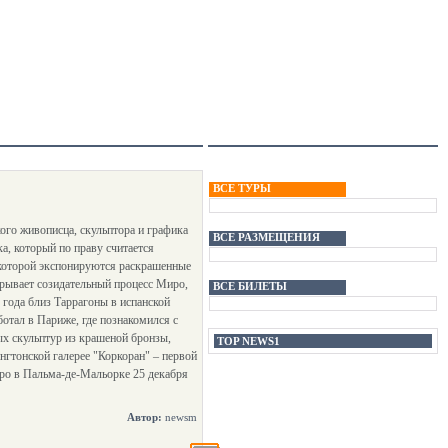
ВСЕ ТУРЫ
ого живописца, скульптора и графика
ВСЕ РАЗМЕЩЕНИЯ
а, который по праву считается
 которой экспонируются раскрашенные
крывает созидательный процесс Миро,
ВСЕ БИЛЕТЫ
 года близ Таррагоны в испанской
отал в Париже, где познакомился с
ых скульптур из крашеной бронзы,
TOP NEWS1
нгтонской галерее "Коркоран" – первой
ро в Пальма-де-Мальорке 25 декабря
Автор:
newsm