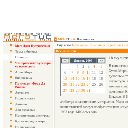
MEGA
TIS
Все новости
Еще есть:
Библиотека
,
Атлас мира
,
Справочная ин
МегаИдеи Путешествий
Все новости
Туры и билеты
Новости
18 скульпт
Январь 2003
Что привезти? Сувениры
В вашингтонс
1
2
3
4
5
со всего света
Хуана Миро –
Атлас Мира
6
7
8
9
10
11
12
духовным отц
Библиотека
13
14
15
16
17
18
19
скульптуры, 
По следам «Кода Да
20
21
22
23
24
25
26
начиная с на
Винчи»
27
28
29
30
31
провинции Ка
Автомото
Пикассо. В 1
Горные лыжи
алебастра и пластических материалов. Миро со
Дайвинг
вашингтонской галерее изобразительных иску
Для взрослых
1983 года. MIGnews.com
Исторические экскурсы
Кухня народов мира
На выходные