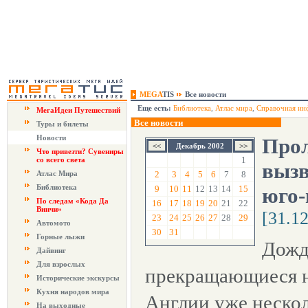
MEGA
TIS
Все новости
Еще есть:
Библиотека
,
Атлас мира
,
Справочная ин
МегаИдеи Путешествий
Все новости
Туры и билеты
Новости
Про
Декабрь 2002
Что привезти? Сувениры
1
со всего света
вызв
Атлас Мира
2
3
4
5
6
7
8
Библиотека
9
10
11
12
13
14
15
юго-
По следам «Кода Да
16
17
18
19
20
21
22
Винчи»
[31.1
23
24
25
26
27
28
29
Автомото
30
31
Горные лыжи
Дожд
Дайвинг
Для взрослых
прекращающиеся н
Исторические экскурсы
Кухня народов мира
Англии уже нескол
На выходные