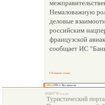
межправительстве
Немаловажную рол
деловые взаимоот
российским нацпе
французской авиак
сообщает ИС "Банк
Оставить отзыв
MEGA
TIS
Все новости
Туристический порт