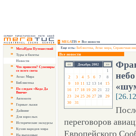
MEGA
TIS
Все новости
Еще есть:
Библиотека
,
Атлас мира
,
Справочная ин
МегаИдеи Путешествий
Все новости
Туры и билеты
Новости
Фран
Декабрь 2002
Что привезти? Сувениры
1
со всего света
небо
Атлас Мира
2
3
4
5
6
7
8
Библиотека
9
10
11
12
13
14
15
«шу
По следам «Кода Да
16
17
18
19
20
21
22
Винчи»
[26.1
23
24
25
26
27
28
29
Автомото
30
31
Горные лыжи
Посл
Дайвинг
Для взрослых
переговоров авиа
Исторические экскурсы
Кухня народов мира
Европейского Соо
На выходные