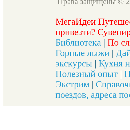
Права защищены © 2
МегаИдеи Путеше
привезти? Сувенир
Библиотека
|
По сл
Горные лыжи
|
Да
экскурсы
|
Кухня н
Полезный опыт
|
П
Экстрим
|
Справоч
поездов, адреса по