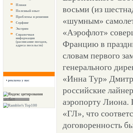
Пляжи
восьми (из шестн
Полезный опыт
Проблемы и решения
«шумным» самолет
Серфинг
Экстрим
«Аэрофлот» совер
Справочная
информация
Францию в праздн
(расписание поездов,
адреса посольств)
словам первого за
генерального дире
«Инна Тур» Дмитри
реклама у нас
российские лайнер
аэропорту Лиона. 
«ГЛ», что соотве
договоренность бы