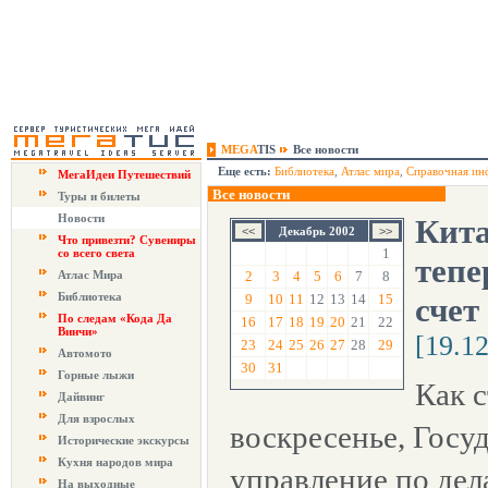
MEGA
TIS
Все новости
Еще есть:
Библиотека
,
Атлас мира
,
Справочная ин
МегаИдеи Путешествий
Все новости
Туры и билеты
Новости
Кита
Декабрь 2002
Что привезти? Сувениры
1
со всего света
тепе
Атлас Мира
2
3
4
5
6
7
8
Библиотека
9
10
11
12
13
14
15
счет
По следам «Кода Да
16
17
18
19
20
21
22
Винчи»
[19.1
23
24
25
26
27
28
29
Автомото
30
31
Горные лыжи
Как с
Дайвинг
Для взрослых
воскресенье, Госу
Исторические экскурсы
Кухня народов мира
управление по дел
На выходные