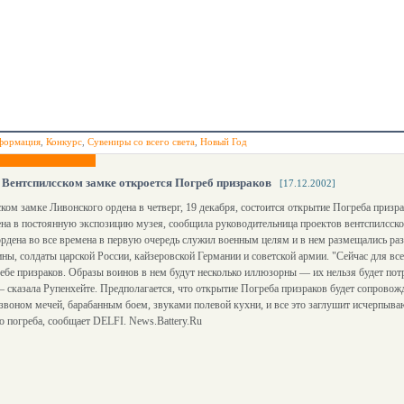
формация
,
Конкурс
,
Сувениры со всего света
,
Новый Год
 Вентспилсском замке откроется Погреб призраков
[17.12.2002]
ком замке Ливонского ордена в четверг, 19 декабря, состоится открытие Погреба призра
на в постоянную экспозицию музея, сообщила руководительница проектов вентспилсско
рдена во все времена в первую очередь служил военным целям и в нем размещались ра
ны, солдаты царской России, кайзеровской Германии и советской армии. "Сейчас для все
ебе призраков. Образы воинов в нем будут несколько иллюзорны — их нельзя будет потр
— сказала Рупенхейте. Предполагается, что открытие Погреба призраков будет сопро
звоном мечей, барабанным боем, звуками полевой кухни, и все это заглушит исчерпыва
о погреба, сообщает DELFI. News.Battery.Ru