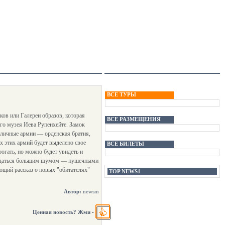
ВСЕ ТУРЫ
ков или Галереи образов, которая
ВСЕ РАЗМЕЩЕНИЯ
го музея Иева Рупенхейте. Замок
зличные армии — орденская братия,
х этих армий будет выделено свое
ВСЕ БИЛЕТЫ
огать, но можно будет увидеть и
вождаться большим шумом — пушечными
ющий рассказ о новых "обитателях"
TOP NEWS1
Автор:
newsm
Ценная новость? Жми
-