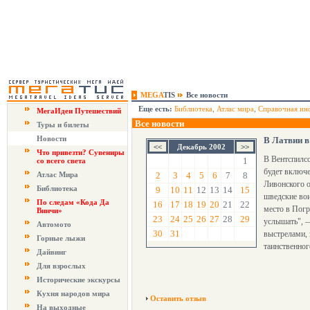
MEGA
TIS
Все новости
Еще есть:
Библиотека
,
Атлас мира
,
Справочная ин
МегаИдеи Путешествий
Все новости
Туры и билеты
Новости
В Латвии в
Декабрь 2002
Что привезти? Сувениры
В Вентспилсс
1
со всего света
будет включе
Атлас Мира
2
3
4
5
6
7
8
Ливонского о
Библиотека
9
10
11
12
13
14
15
шведские вои
По следам «Кода Да
16
17
18
19
20
21
22
место в Погр
Винчи»
23
24
25
26
27
28
29
услышать", 
Автомото
30
31
выстрелами, 
Горные лыжи
таинственног
Дайвинг
Для взрослых
Исторические экскурсы
Кухня народов мира
Оставить отзыв
На выходные