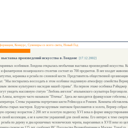
формация
,
Конкурс
,
Сувениры со всего света
,
Новый Год
выставка произведений искусства в Лондоне
[17.12.2002]
таринных особняков Лондона открылась необычная выставка произведений искусства. 
и филантропов позапрошлого столетия состоит из 700 предметов. В нее входит живопис
атуэтки, керамика и резьба по слоновой кости. Представитель общественной организаци
ал: "Мы постарались воссоздать в этом особняке подлинную атмосферу семейства Верне
ным звеном культурного наследия нашей страны". На первом этаже особняка Рэйнджер 
огут увидеть массивную статую "Любовь ангелов" итальянского скульптора Бергонцоли.
 Алисы, которую часто называли "Птичка". Здесь же находятся французские гобелены, 
мператора. Стены украшены портретами кисти Рейнолдса и Ромнея. Комнаты обставлены
боты старых мастеров. Будучи крупным знатоком бриллиантов и золота, Вернер собрал
ую сережку возрастом 2 200 лет и золотую подвеску XVI века в форме инкрустированн
 своей коллекции, а не в качестве украшений для своей жены. Его интерес к теме смерти
резьба по дереву и два крошечных человеческих черепа, вырезанных в XVII веке из це
рнера сроком на 125 лет, сообщает ИС Посольства Великобритании в Москве. Travel.ru