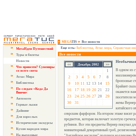
MEGA
TIS
Все новости
Еще есть:
Библиотека
,
Атлас мира
,
Справочная ин
МегаИдеи Путешествий
Все новости
Туры и билеты
Новости
Необычная 
Декабрь 2002
Что привезти? Сувениры
В одном из с
1
со всего света
миллионеров 
Атлас Мира
2
3
4
5
6
7
8
бронзовые ст
Библиотека
9
10
11
12
13
14
15
Брайант сказ
По следам «Кода Да
16
17
18
19
20
21
22
окажется важ
Винчи»
23
24
25
26
27
28
29
посетители м
Автомото
30
31
жены Вернера
Горные лыжи
китайского и
Дайвинг
севрским фарфором. На втором этаже висят ра
Для взрослых
предметов, которая включает золотую греческ
Исторические экскурсы
рубинов. Все эти предметы Вернер покупал для
Кухня народов мира
миниатюрный декоративный гроб, религиозная 
На выходные
"Английское наследие" получила коллекцию Ве