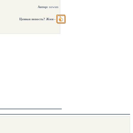
Автор:
newsm
Ценная новость? Жми
-