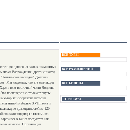
ВСЕ ТУРЫ
Коллекция одного из самых знаменитых
ВСЕ РАЗМЕЩЕНИЯ
ь эпохи Возрождения, драгоценности,
и "Английское наследие" Джулиан
ров. Мы надеемся, что эта коллекция
ВСЕ БИЛЕТЫ
Хаус в юго-восточной части Лондона
 Это произведение отражает вкусы
на которых изображена история
TOP NEWS1
 элегантной мебелью XVIII века и
 коллекцию драгоценностей из 120
ой опалами ящерицы с глазами из
 отразился в таких предметах как
льных алмазов. Организация