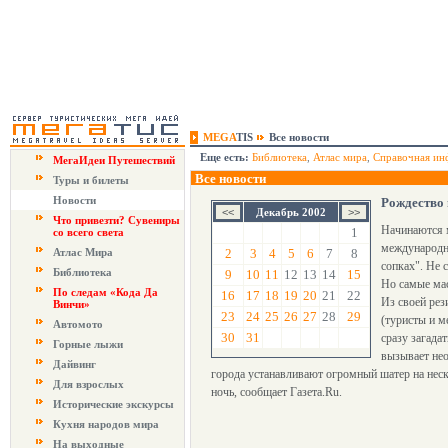
MEGA
TIS
Все новости
Еще есть:
Библиотека
,
Атлас мира
,
Справочная ин
МегаИдеи Путешествий
Все новости
Туры и билеты
Новости
Рождество
Декабрь 2002
Что привезти? Сувениры
Начинаются м
1
со всего света
международны
Атлас Мира
2
3
4
5
6
7
8
сопках". Не 
Библиотека
9
10
11
12
13
14
15
Но самые мас
По следам «Кода Да
16
17
18
19
20
21
22
Из своей рез
Винчи»
23
24
25
26
27
28
29
(туристы и м
Автомото
30
31
сразу загада
Горные лыжи
вызывает нео
Дайвинг
города устанавливают огромный шатер на неск
Для взрослых
ночь, сообщает Газета.Ru.
Исторические экскурсы
Кухня народов мира
На выходные