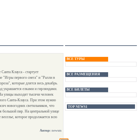
ВСЕ ТУРЫ
Санта Клауса - стартует
ВСЕ РАЗМЕЩЕНИЯ
 "Игры первого снега" и "Ралли в
роза", которые длятся весь декабрь.
од украшается елками и гирляндами.
ВСЕ БИЛЕТЫ
 На улицы выходят тысячи человек
амого Санта-Клауса. При этом нужно
тысяч новогодних светильников, что
TOP NEWS1
я большой пир. На центральной улице
 веселье, которое продолжается всю
Автор:
newsm