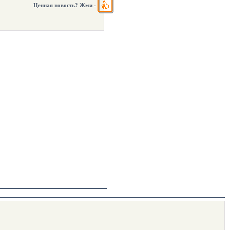
Ценная новость? Жми
-