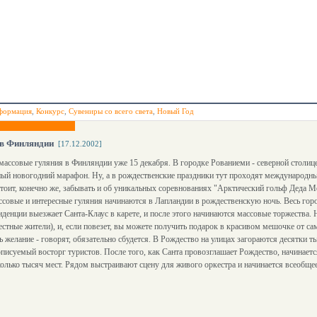
формация
,
Конкурс
,
Сувениры со всего света
,
Новый Год
 в Финляндии
[17.12.2002]
ассовые гуляния в Финляндии уже 15 декабря. В городке Рованиеми - северной столице 
й новогодний марафон. Ну, а в рождественские праздники тут проходят международные
стоит, конечно же, забывать и об уникальных соревнованиях "Арктический гольф Деда Мо
совые и интересные гуляния начинаются в Лапландии в рождественскую ночь. Весь гор
иденции выезжает Санта-Клаус в карете, и после этого начинаются массовые торжества.
естные жители), и, если повезет, вы можете получить подарок в красивом мешочке от с
ть желание - говорят, обязательно сбудется. В Рождество на улицах загораются десятки 
писуемый восторг туристов. После того, как Санта провозглашает Рождество, начинаетс
олько тысяч мест. Рядом выстраивают сцену для живого оркестра и начинается всеобщее