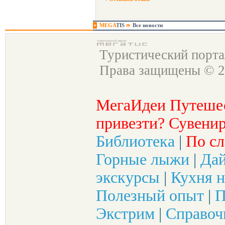
MEGA
TIS
Все новости
Туристический порт
Права защищены © 2
МегаИдеи Путеше
привезти? Сувенир
Библиотека
|
По сл
Горные лыжи
|
Да
экскурсы
|
Кухня н
Полезный опыт
|
П
Экстрим
|
Справоч