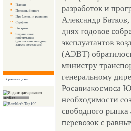
Пляжи
разработок и про
Полезный опыт
Проблемы и решения
Александр Батков,
Серфинг
Экстрим
днях годовое соб
Справочная
информация
эксплуатантов воз
(расписание поездов,
адреса посольств)
(АЭВТ) обратилось
министру транспо
генеральному дир
реклама у нас
Росавиакосмоса Ю
необходимости соз
свободного рынка
перевозок с равны