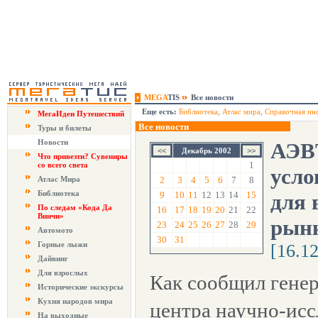
MEGA
TIS
Все новости
Еще есть:
Библиотека
,
Атлас мира
,
Справочная ин
МегаИдеи Путешествий
Все новости
Туры и билеты
Новости
АЭВТ
Декабрь 2002
Что привезти? Сувениры
1
со всего света
усло
Атлас Мира
2
3
4
5
6
7
8
Библиотека
9
10
11
12
13
14
15
для 
По следам «Кода Да
16
17
18
19
20
21
22
Винчи»
рынк
23
24
25
26
27
28
29
Автомото
30
31
Горные лыжи
[16.1
Дайвинг
Для взрослых
Как сообщил гене
Исторические экскурсы
Кухня народов мира
центра научно-исс
На выходные