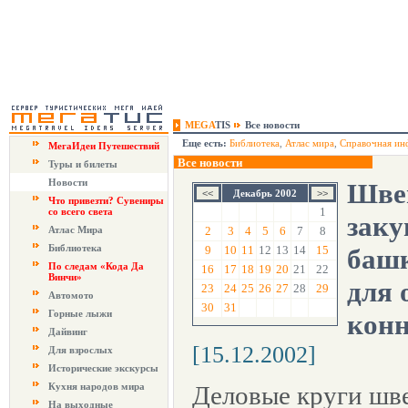
MEGA
TIS
Все новости
Еще есть:
Библиотека
,
Атлас мира
,
Справочная ин
МегаИдеи Путешествий
Все новости
Туры и билеты
Новости
Шве
Декабрь 2002
Что привезти? Сувениры
1
со всего света
заку
Атлас Мира
2
3
4
5
6
7
8
Библиотека
9
10
11
12
13
14
15
баш
По следам «Кода Да
16
17
18
19
20
21
22
Винчи»
для 
23
24
25
26
27
28
29
Автомото
30
31
Горные лыжи
конн
Дайвинг
[15.12.2002]
Для взрослых
Исторические экскурсы
Кухня народов мира
Деловые круги шв
На выходные