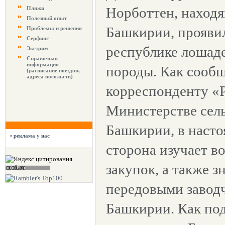
Норботтен, находя
Пляжи
Полезный опыт
Башкирии, проявил
Проблемы и решения
Серфинг
республике лошад
Экстрим
Справочная
информация
породы. Как сообщ
(расписание поездов,
адреса посольств)
корреспонденту «Р
Министерстве сель
Башкирии, в насто
реклама у нас
сторона изучает в
закупок, а также з
передовыми завод
Башкирии. Как по