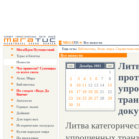
MEGA
TIS
Все новости
Еще есть:
Библиотека
,
Атлас мира
,
Справочная ин
МегаИдеи Путешествий
Все новости
Туры и билеты
Новости
Литв
Декабрь 2002
Что привезти? Сувениры
1
со всего света
прот
Атлас Мира
2
3
4
5
6
7
8
Библиотека
9
10
11
12
13
14
15
упр
По следам «Кода Да
16
17
18
19
20
21
22
Винчи»
тра
23
24
25
26
27
28
29
Автомото
30
31
Горные лыжи
доку
Дайвинг
Для взрослых
Литва категоричес
Исторические экскурсы
Кухня народов мира
упрощенных транз
На выходные