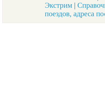
Экстрим
|
Справоч
поездов, адреса по