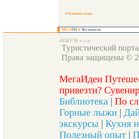
Оставить отзыв
MEGA
TIS
Все новости
Туристический порт
Права защищены © 2
МегаИдеи Путеше
привезти? Сувенир
Библиотека
|
По сл
Горные лыжи
|
Да
экскурсы
|
Кухня н
Полезный опыт
|
П