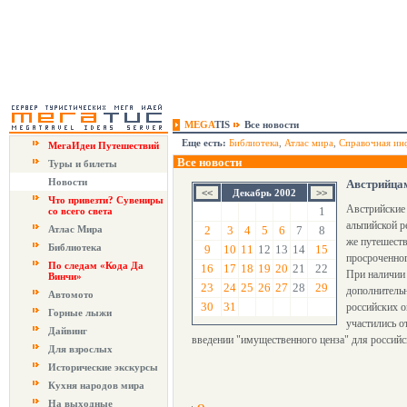
MEGA
TIS
Все новости
Еще есть:
Библиотека
,
Атлас мира
,
Справочная ин
МегаИдеи Путешествий
Все новости
Туры и билеты
Новости
Австрийцам
Декабрь 2002
Что привезти? Сувениры
Австрийские 
1
со всего света
альпийской р
Атлас Мира
2
3
4
5
6
7
8
же путешеств
Библиотека
9
10
11
12
13
14
15
просроченног
По следам «Кода Да
16
17
18
19
20
21
22
При наличии 
Винчи»
23
24
25
26
27
28
29
дополнительн
Автомото
30
31
российских о
Горные лыжи
участились о
Дайвинг
введении "имущественного ценза" для российс
Для взрослых
Исторические экскурсы
Кухня народов мира
На выходные