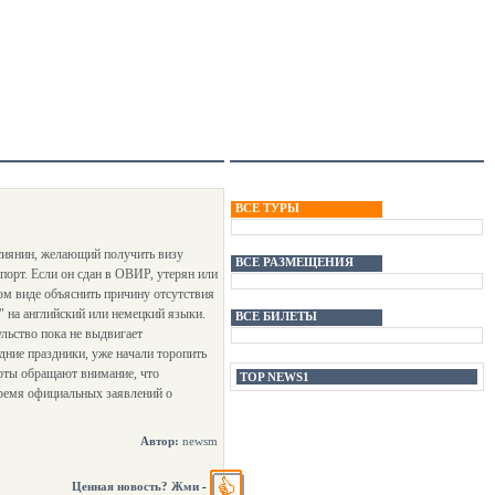
ВСЕ ТУРЫ
ссиянин, желающий получить визу
ВСЕ РАЗМЕЩЕНИЯ
спорт. Если он сдан в ОВИР, утерян или
ом виде объяснить причину отсутствия
" на английский или немецкий языки.
ВСЕ БИЛЕТЫ
льство пока не выдвигает
ние праздники, уже начали торопить
ерты обращают внимание, что
TOP NEWS1
 время официальных заявлений о
Автор:
newsm
Ценная новость? Жми
-