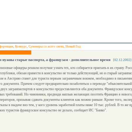
формация
,
Конкурс
,
Сувениры со всего света
,
Новый Год
 нужны старые паспорта, а французам - дополнительное время
[02.12.2002]
визовые офицеры решили получше узнать тех, кто собирается приехать в их страну. Ро
еспублики, обязан принести в консульство не только действующий, но и старый загранпа
ие в Австрию станет для туриста первым заграничным вояжем, необходимо в письменн
о документа. Причем следует предварительно позаботиться о переводе "объяснительной
двух загранпаспортов в консульство предоставляются оба документа. Французское консу
ых требований. Но чиновники, предвидя наплыв желающих посетить Францию в новогод
ператоров, призывая сдавать документы клиентов как можно раньше. Кроме того, эксп
тказы в выдаче виз тем, у кого уровень заработной платы ниже 10 тыс. рублей. В то же
ких туристов французское консульство не делало, сообщает ИС "Банко".