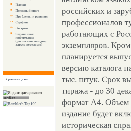
Пляжи
российских и зар
Полезный опыт
Проблемы и решения
профессионалов т
Серфинг
Экстрим
работающих с Росс
Справочная
информация
(расписание поездов,
экземпляров. Кром
адреса посольств)
планируется выпу
версию каталога н
тыс. штук. Срок в
реклама у нас
тиража - до 30 дек
формат А4. Объем 
издание будет вкл
историческая спра