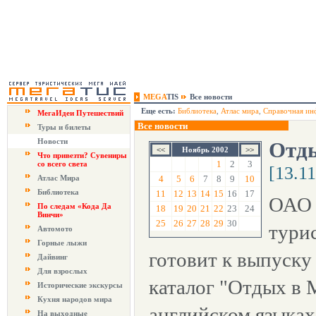
MEGA
TIS
Все новости
Еще есть:
Библиотека
,
Атлас мира
,
Справочная ин
МегаИдеи Путешествий
Все новости
Туры и билеты
Новости
Отд
Ноябрь 2002
Что привезти? Сувениры
1
2
3
со всего света
[13.1
Атлас Мира
4
5
6
7
8
9
10
Библиотека
11
12
13
14
15
16
17
ОАО 
По следам «Кода Да
18
19
20
21
22
23
24
Винчи»
25
26
27
28
29
30
тури
Автомото
Горные лыжи
готовит к выпуску
Дайвинг
Для взрослых
каталог "Отдых в 
Исторические экскурсы
Кухня народов мира
английском языках
На выходные