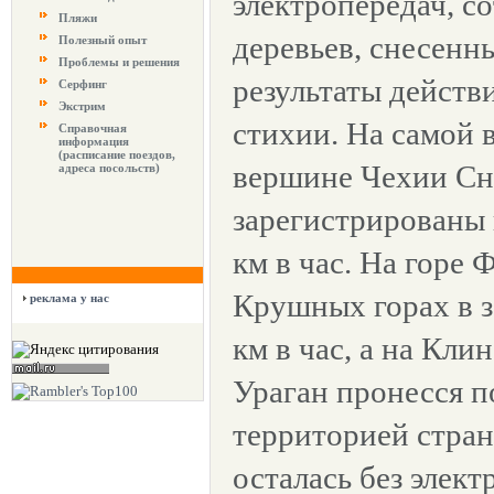
электропередач, с
Пляжи
деревьев, снесенн
Полезный опыт
Проблемы и решения
результаты действ
Серфинг
Экстрим
стихии. На самой 
Справочная
информация
(расписание поездов,
вершине Чехии Сн
адреса посольств)
зарегистрированы 
км в час. На горе 
Крушных горах в з
реклама у нас
км в час, а на Клин
Ураган пронесся п
территорией стра
осталась без элект