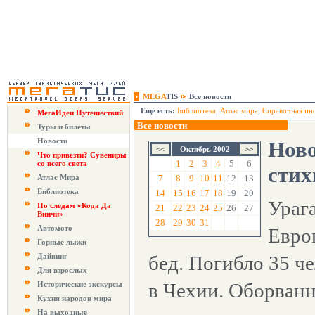
MEGA
TIS
Все новости
Еще есть:
Библиотека
,
Атлас мира
,
Справочная ин
МегаИдеи Путешествий
Все новости
Туры и билеты
Новости
Ново
Октябрь 2002
Что привезти? Сувениры
1
2
3
4
5
6
со всего света
стих
Атлас Мира
7
8
9
10
11
12
13
Библиотека
14
15
16
17
18
19
20
Ураг
По следам «Кода Да
21
22
23
24
25
26
27
Винчи»
28
29
30
31
Автомото
Евро
Горные лыжи
Дайвинг
бед. Погибло 35 че
Для взрослых
в Чехии. Оборван
Исторические экскурсы
Кухня народов мира
На выходные