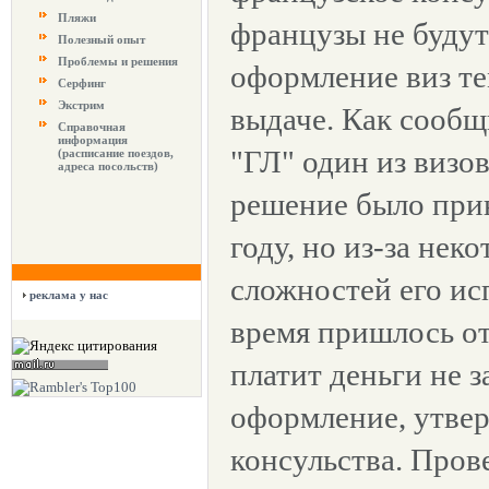
Пляжи
французы не будут
Полезный опыт
Проблемы и решения
оформление виз те
Серфинг
Экстрим
выдаче. Как сооб
Справочная
информация
"ГЛ" один из визо
(расписание поездов,
адреса посольств)
решение было при
году, но из-за нек
сложностей его ис
реклама у нас
время пришлось от
платит деньги не за
оформление, утве
консульства. Пров