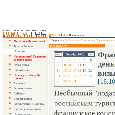
MEGA
TIS
Все новости
Еще есть:
Библиотека
,
Атлас мира
,
Справочная ин
МегаИдеи Путешествий
Все новости
Туры и билеты
Новости
Фран
Октябрь 2002
Что привезти? Сувениры
1
2
3
4
5
6
со всего света
день
Атлас Мира
7
8
9
10
11
12
13
Библиотека
14
15
16
17
18
19
20
визы
По следам «Кода Да
21
22
23
24
25
26
27
Винчи»
[18.1
28
29
30
31
Автомото
Горные лыжи
Необычный "подар
Дайвинг
Для взрослых
российским турист
Исторические экскурсы
Кухня народов мира
французское консу
На выходные