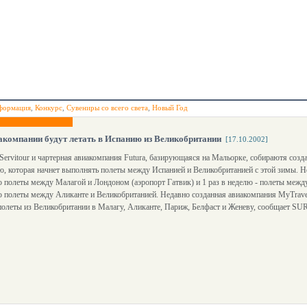
формация
,
Конкурс
,
Сувениры со всего света
,
Новый Год
компании будут летать в Испанию из Великобритании
[17.10.2002]
Servitour и чартерная авиакомпания Futura, базирующаяся на Мальорке, собираютя со
, которая начнет выполнять полеты между Испанией и Великобританией с этой зимы. Н
ю полеты между Малагой и Лондоном (аэропорт Гатвик) и 1 раз в неделю - полеты межд
ю полеты между Аликанте и Великобританией. Недавно созданная авиакомпания MyTravel
олеты из Великобритании в Малагу, Аликанте, Париж, Белфаст и Женеву, сообщает SUR