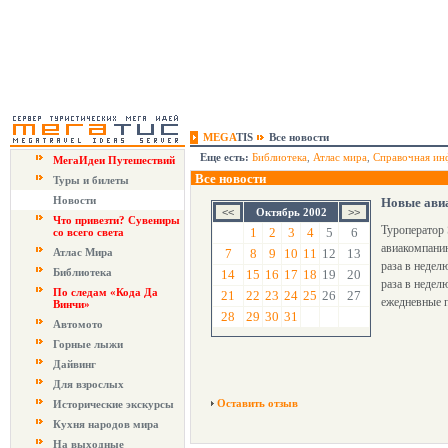
MEGA
TIS
Все новости
Еще есть:
Библиотека
,
Атлас мира
,
Справочная ин
МегаИдеи Путешествий
Все новости
Туры и билеты
Новости
Новые авиа
Октябрь 2002
Что привезти? Сувениры
Туроператор 
1
2
3
4
5
6
со всего света
авиакомпанию
Атлас Мира
7
8
9
10
11
12
13
раза в недел
Библиотека
14
15
16
17
18
19
20
раза в недел
По следам «Кода Да
21
22
23
24
25
26
27
ежедневные п
Винчи»
28
29
30
31
Автомото
Горные лыжи
Дайвинг
Для взрослых
Оставить отзыв
Исторические экскурсы
Кухня народов мира
На выходные