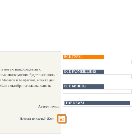
ВСЕ ТУРЫ
здать новую низкобюджетную
ВСЕ РАЗМЕЩЕНИЯ
овая авиакомпания будет выполнять 4
у Малагой и Белфастом, а также два
Lite с октября начала выполнять
ВСЕ БИЛЕТЫ
.
TOP NEWS1
Автор:
newsm
Ценная новость? Жми
-