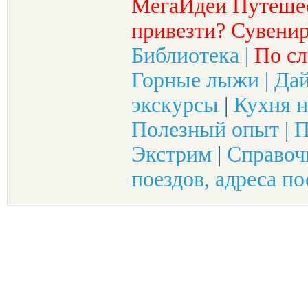
МегаИдеи Путеше
привезти? Сувенир
Библиотека
|
По сл
Горные лыжи
|
Да
экскурсы
|
Кухня н
Полезный опыт
|
П
Экстрим
|
Справоч
поездов, адреса по