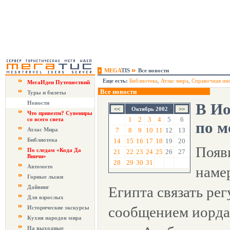
MEGA
TIS
Все новости
Еще есть:
Библиотека
,
Атлас мира
,
Справочная ин
МегаИдеи Путешествий
Все новости
Туры и билеты
Новости
В Ио
Октябрь 2002
Что привезти? Сувениры
1
2
3
4
5
6
со всего света
по 
Атлас Мира
7
8
9
10
11
12
13
Библиотека
14
15
16
17
18
19
20
Появ
По следам «Кода Да
21
22
23
24
25
26
27
Винчи»
28
29
30
31
Автомото
наме
Горные лыжи
Дайвинг
Египта связать р
Для взрослых
сообщением иорда
Исторические экскурсы
Кухня народов мира
На выходные