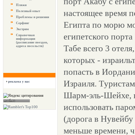
порт Акабу с егип
Пляжи
настоящее время п
Полезный опыт
Проблемы и решения
Египта по морю мо
Серфинг
Экстрим
египетского порта
Справочная
информация
(расписание поездов,
Табе всего 3 отеля
адреса посольств)
которых - израиль
попасть в Иордани
Израиля. Туриста
реклама у нас
Шарм-эль-Шейхе, 
использовать паро
(дорога в Нувейбу
меньше времени, ч