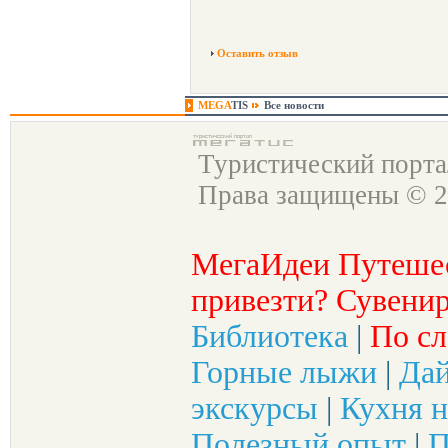
Оставить отзыв
MEGA
TIS
Все новости
Туристический порт
Права защищены © 2
МегаИдеи Путеше
привезти? Сувенир
Библиотека
|
По сл
Горные лыжи
|
Да
экскурсы
|
Кухня н
Полезный опыт
|
П