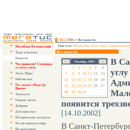
MEGA
TIS
Все новости
Еще есть:
Библиотека
,
Атлас мира
,
Справочная ин
МегаИдеи Путешествий
Все новости
Туры и билеты
Новости
В Са
Октябрь 2002
Что привезти? Сувениры
1
2
3
4
5
6
со всего света
углу
Атлас Мира
7
8
9
10
11
12
13
Библиотека
14
15
16
17
18
19
20
Адм
По следам «Кода Да
21
22
23
24
25
26
27
Винчи»
Мало
28
29
30
31
Автомото
Горные лыжи
появится трехзв
Дайвинг
[14.10.2002]
Для взрослых
Исторические экскурсы
Кухня народов мира
В Санкт-Петербург
На выходные