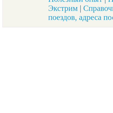
Экстрим
|
Справоч
поездов, адреса по