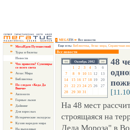
MEGA
TIS
Все новости
Еще есть:
Библиотека
,
Атлас мира
,
Справочная ин
МегаИдеи Путешествий
Все новости
Туры и билеты
Новости
48 ч
Октябрь 2002
Что привезти? Сувениры
1
2
3
4
5
6
со всего света
одно
Атлас Мира
7
8
9
10
11
12
13
Библиотека
14
15
16
17
18
19
20
пожи
По следам «Кода Да
21
22
23
24
25
26
27
Винчи»
[11.1
28
29
30
31
Автомото
Горные лыжи
На 48 мест рассчи
Дайвинг
Для взрослых
строящаяся на те
Исторические экскурсы
Кухня народов мира
Деда Мороза" в Во
На выходные