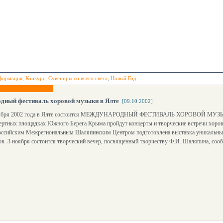
формация
,
Конкурс
,
Сувениры со всего света
,
Новый Год
дный фестиваль хоровой музыки в Ялте
[09.10.2002]
ноября 2002 года в Ялте состоится МЕЖДУНАРОДНЫЙ ФЕСТИВАЛЬ ХОРОВОЙ МУЗЫК
ертных площадках Южного Берега Крыма пройдут концерты и творческие встречи хоров
оссийским Межрегиональным Шаляпинским Центром подготовлена выставка уникальны
в. 3 ноября состоится творческий вечер, посвященный творчеству Ф.И. Шаляпина, соо