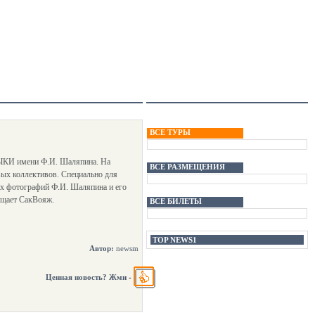
ВСЕ ТУРЫ
И имени Ф.И. Шаляпина. На
ВСЕ РАЗМЕЩЕНИЯ
ых коллективов. Специально для
х фотографий Ф.И. Шаляпина и его
бщает СакВояж.
ВСЕ БИЛЕТЫ
TOP NEWS1
Автор:
newsm
Ценная новость? Жми
-