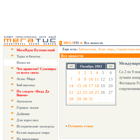
MEGA
TIS
Все новости
Еще есть:
Библиотека
,
Атлас мира
,
Справочная ин
МегаИдеи Путешествий
Все новости
Туры и билеты
Новости
Междунаро
Октябрь 2002
Что привезти? Сувениры
Со 2 по 9 
1
2
3
4
5
6
со всего света
лучших конц
Атлас Мира
7
8
9
10
11
12
13
Фестиваля Р
Библиотека
14
15
16
17
18
19
20
современнико
По следам «Кода Да
21
22
23
24
25
26
27
Винчи»
28
29
30
31
Автомото
Горные лыжи
Дайвинг
Для взрослых
Оставить отзыв
Исторические экскурсы
Кухня народов мира
На выходные