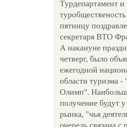
Турдепартамент и 
туробщественость 
пятницу поздравле
секретаря ВТО Фр
А накануне празд
четверг, было объ
ежегодной национ
области туризма -
Олимп". Наибольш
получение будут у
рынка, "чья деяте
очередь связана с