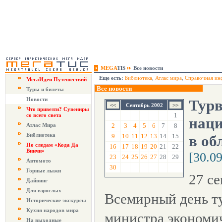
MEGA
TIS
Все новости
Еще есть:
Библиотека
,
Атлас мира
,
Справочная ин
МегаИдеи Путешествий
Все новости
Туры и билеты
Новости
Турв
Сентябрь 2002
Что привезти? Сувениры
1
со всего света
нац
Атлас Мира
2
3
4
5
6
7
8
Библиотека
9
10
11
12
13
14
15
в об
По следам «Кода Да
16
17
18
19
20
21
22
Винчи»
[30.0
23
24
25
26
27
28
29
Автомото
30
Горные лыжи
27 се
Дайвинг
Для взрослых
Всемирный день ту
Исторические экскурсы
Кухня народов мира
министра экономич
На выходные