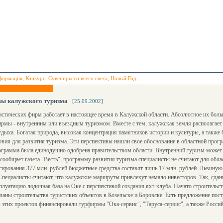
формация
,
Конкурс
,
Сувениры со всего света
,
Новый Год
вы калужского туризма
[25.09.2002]
истических фирм работает в настоящее время в Калужской области. Абсолютное их бол
рмы - внутренним или въездным туризмом. Вместе с тем, калужская земля располагае
тдыха. Богатая природа, высокая концентрация памятников истории и культуры, а также бл
вия для развития туризма. Эти перспективы нашли свое обоснование в областной прог
ограмма была единодушно одобрена правительством области. Внутренний туризм может
 сообщает газета "Весть", программу развития туризма специалисты не считают для об
сирования 377 млн. рублей бюджетные средства составят лишь 17 млн. рублей. Львину
Специалисты считают, что калужские маршруты привлекут немало инвесторов. Так, сдан
сплуатацию лодочная база на Оке с перспективой создания яхт-клуба. Начато строительс
ланы строительства туристских объектов в Козельске и Боровске. Есть предложение пос
з этих проектов финансировали турфирмы "Ока-сервис", "Таруса-сервис", а также Росси