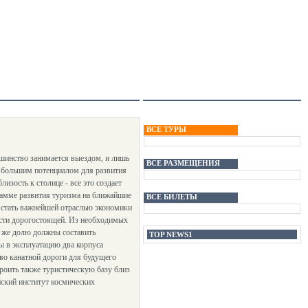
ВСЕ ТУРЫ
ьшинство занимается выездом, и лишь
ВСЕ РАЗМЕЩЕНИЯ
т большим потенциалом для развития
изость к столице - все это создает
рамме развития туризма на ближайшие
ВСЕ БИЛЕТЫ
 стать важнейшей отраслью экономики
ласти дорогостоящей. Из необходимых
ю же долю должны составить
TOP NEWS1
ы в эксплуатацию два корпуса
тво канатной дороги для будущего
троить также туристическую базу близ
йский институт космических