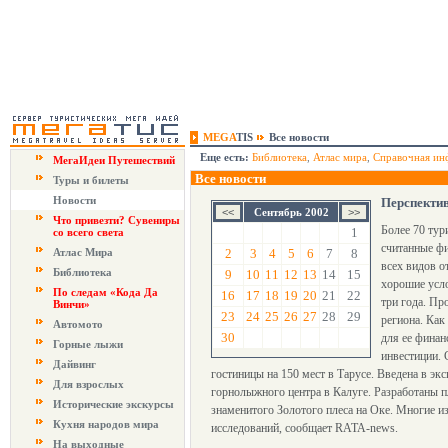
MEGA
TIS
Все новости
Еще есть:
Библиотека
,
Атлас мира
,
Справочная ин
МегаИдеи Путешествий
Все новости
Туры и билеты
Новости
Перспекти
Сентябрь 2002
Что привезти? Сувениры
Более 70 тур
1
со всего света
считанные фи
Атлас Мира
2
3
4
5
6
7
8
всех видов о
Библиотека
9
10
11
12
13
14
15
хорошие усло
По следам «Кода Да
16
17
18
19
20
21
22
три года. Пр
Винчи»
23
24
25
26
27
28
29
региона. Как
Автомото
30
для ее финан
Горные лыжи
инвестиции. 
Дайвинг
гостиницы на 150 мест в Тарусе. Введена в эк
Для взрослых
горнолыжного центра в Калуге. Разработаны п
Исторические экскурсы
знаменитого Золотого плеса на Оке. Многие и
Кухня народов мира
исследований, сообщает RATA-news.
На выходные