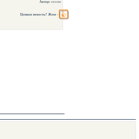
Автор:
newsm
Ценная новость? Жми
-