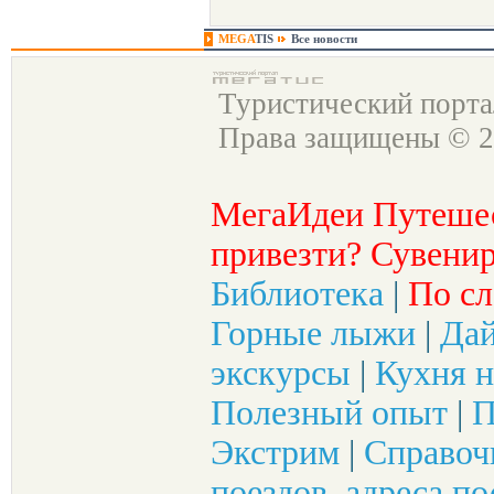
MEGA
TIS
Все новости
Туристический порт
Права защищены © 2
МегаИдеи Путеше
привезти? Сувенир
Библиотека
|
По сл
Горные лыжи
|
Да
экскурсы
|
Кухня н
Полезный опыт
|
П
Экстрим
|
Справоч
поездов, адреса по