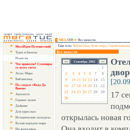
MEGA
TIS
Все новости
Еще есть:
Библиотека
,
Атлас мира
,
Справочная ин
МегаИдеи Путешествий
Все новости
Туры и билеты
Новости
Отел
Сентябрь 2002
Что привезти? Сувениры
1
со всего света
двор
Атлас Мира
2
3
4
5
6
7
8
Библиотека
9
10
11
12
13
14
15
[20.0
По следам «Кода Да
16
17
18
19
20
21
22
Винчи»
23
24
25
26
27
28
29
17 се
Автомото
30
Горные лыжи
подм
Дайвинг
Для взрослых
открылась новая г
Исторические экскурсы
Кухня народов мира
Она входит в комп
На выходные