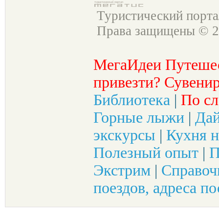
Туристический порт
Права защищены © 2
МегаИдеи Путеше
привезти? Сувенир
Библиотека
|
По сл
Горные лыжи
|
Да
экскурсы
|
Кухня н
Полезный опыт
|
П
Экстрим
|
Справоч
поездов, адреса по