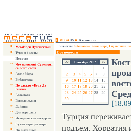
MEGA
TIS
Все новости
Еще есть:
Библиотека
,
Атлас мира
,
Справочная ин
МегаИдеи Путешествий
Все новости
Туры и билеты
Новости
Кост
Сентябрь 2002
Что привезти? Сувениры
1
со всего света
прои
Атлас Мира
2
3
4
5
6
7
8
Библиотека
9
10
11
12
13
14
15
вост
По следам «Кода Да
16
17
18
19
20
21
22
Винчи»
Сре
23
24
25
26
27
28
29
Автомото
30
Горные лыжи
[18.0
Дайвинг
Для взрослых
Турция переживае
Исторические экскурсы
Кухня народов мира
подъем. Хорватия 
На выходные