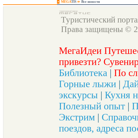
MEGA
TIS
Все новости
Туристический порт
Права защищены © 2
МегаИдеи Путеше
привезти? Сувенир
Библиотека
|
По сл
Горные лыжи
|
Да
экскурсы
|
Кухня н
Полезный опыт
|
П
Экстрим
|
Справоч
поездов, адреса по