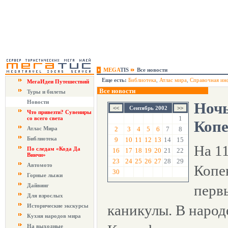
MEGA
TIS
Все новости
Еще есть:
Библиотека
,
Атлас мира
,
Справочная ин
МегаИдеи Путешествий
Все новости
Туры и билеты
Новости
Ночь
Сентябрь 2002
Что привезти? Сувениры
1
со всего света
Копе
Атлас Мира
2
3
4
5
6
7
8
Библиотека
9
10
11
12
13
14
15
На 11
По следам «Кода Да
16
17
18
19
20
21
22
Винчи»
23
24
25
26
27
28
29
Автомото
Копе
30
Горные лыжи
Дайвинг
перв
Для взрослых
каникулы. В народе
Исторические экскурсы
Кухня народов мира
На выходные