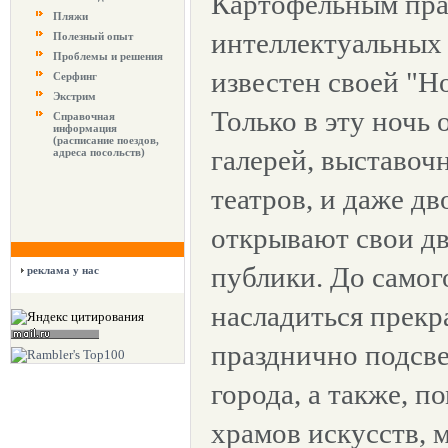
Картофельным праз
Пляжи
интеллектуальных 
Полезный опыт
Проблемы и решения
известен своей "Н
Серфинг
Экстрим
Только в эту ночь 
Справочная
информация
(расписание поездов,
галерей, выставочн
адреса посольств)
театров, и даже д
открывают свои д
публики. До самог
реклама у нас
насладиться прек
празднично подсв
города, а также, 
храмов искусств, 