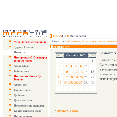
MEGA
TIS
Все новости
Еще есть:
Библиотека
,
Атлас мира
,
Справочная ин
МегаИдеи Путешествий
Все новости
Туры и билеты
Новости
Самолет A-
Сентябрь 2002
Что привезти? Сувениры
Самолет A-32
1
со всего света
Смит, штат А
Атлас Мира
2
3
4
5
6
7
8
в туалете са
Библиотека
9
10
11
12
13
14
15
из самолета.
По следам «Кода Да
16
17
18
19
20
21
22
выполнял рей
Винчи»
23
24
25
26
27
28
29
Автомото
30
Горные лыжи
Дайвинг
Для взрослых
Исторические экскурсы
Кухня народов мира
Оставить отзыв
На выходные