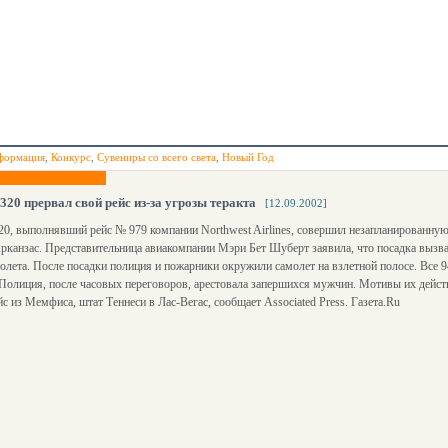
формация
,
Конкурс
,
Сувениры со всего света
,
Новый Год
320 прервал свой рейс из-за угрозы теракта
[12.09.2002]
0, выполнявший рейс № 979 компании Northwest Airlines, совершил незапланированную
рканзас. Представительница авиакомпании Мэри Бет Шуберт заявила, что посадка вызван
молета. После посадки полиция и пожарники окружили самолет на взлетной полосе. Все 
 Полиция, после часовых переговоров, арестовала запершихся мужчин. Мотивы их дейс
с из Мемфиса, штат Теннеси в Лас-Вегас, сообщает Associated Press. Газета.Ru