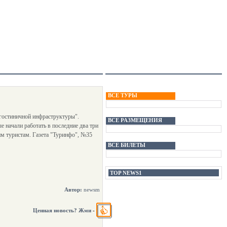
ВСЕ ТУРЫ
о-гостиничной инфраструктуры".
ВСЕ РАЗМЕЩЕНИЯ
 начали работать в последние два три
им туристам. Газета "Туринфо", №35
ВСЕ БИЛЕТЫ
TOP NEWS1
Автор:
newsm
Ценная новость? Жми
-