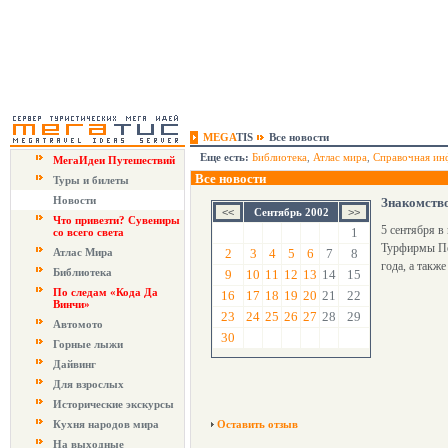
MEGA
TIS
Все новости
Еще есть:
Библиотека
,
Атлас мира
,
Справочная ин
МегаИдеи Путешествий
Все новости
Туры и билеты
Новости
Знакомств
Сентябрь 2002
Что привезти? Сувениры
5 сентября в
1
со всего света
Турфирмы Пет
Атлас Мира
2
3
4
5
6
7
8
года, а такж
Библиотека
9
10
11
12
13
14
15
По следам «Кода Да
16
17
18
19
20
21
22
Винчи»
23
24
25
26
27
28
29
Автомото
30
Горные лыжи
Дайвинг
Для взрослых
Исторические экскурсы
Кухня народов мира
Оставить отзыв
На выходные