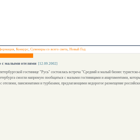
формация
,
Конкурс
,
Сувениры со всего света
,
Новый Год
о с малыми отелями
[12.09.2002]
 петербургской гостинице "Русь" состоялась встреча "Средний и малый бизнес туристск
ербурга смогли напрямую пообщаться с малыми гостиницами и апартаментами, которые
е с отелями, пансионатами и турбазами, предлагающими недорогое размещение российск