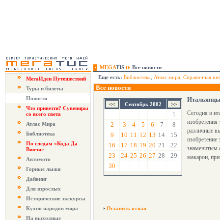
MEGA
TIS
Все новости
Еще есть:
Библиотека
,
Атлас мира
,
Справочная ин
МегаИдеи Путешествий
Все новости
Туры и билеты
Новости
Итальянцы 
Сентябрь 2002
Что привезти? Сувениры
Сегодня в ит
1
со всего света
изобретения 
Атлас Мира
2
3
4
5
6
7
8
различные в
Библиотека
9
10
11
12
13
14
15
изобретение 
По следам «Кода Да
16
17
18
19
20
21
22
знаменитым с
Винчи»
23
24
25
26
27
28
29
макарон, при
Автомото
30
Горные лыжи
Дайвинг
Для взрослых
Исторические экскурсы
Кухня народов мира
Оставить отзыв
На выходные