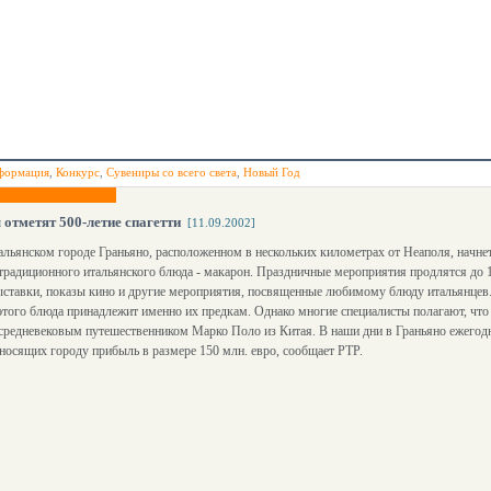
формация
,
Конкурс
,
Сувениры со всего света
,
Новый Год
отметят 500-летие спагетти
[11.09.2002]
альянском городе Граньяно, расположенном в нескольких километрах от Неаполя, начне
традиционного итальянского блюда - макарон. Праздничные мероприятия продлятся до 
ыставки, показы кино и другие мероприятия, посвященные любимому блюду итальянцев
этого блюда принадлежит именно их предкам. Однако многие специалисты полагают, чт
редневековым путешественником Марко Поло из Китая. В наши дни в Граньяно ежегодн
носящих городу прибыль в размере 150 млн. евро, сообщает РТР.