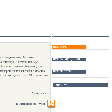
ВСЕ ТУРЫ
тся празднование 500-летия
ВСЕ РАЗМЕЩЕНИЯ
15 сентября. B Италии пройдут
. Жители Граньяно убеждены, что
о макароны были завезены в Италию
ВСЕ БИЛЕТЫ
о производится около 180 тысяч тонн
TOP NEWS1
Автор:
newsm
Ценная новость? Жми
-