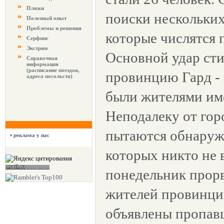
Пляжи
поиски нескольких
Полезный опыт
Проблемы и решения
которые числятся 
Серфинг
Экстрим
Основной удар ст
Справочная
информация
(расписание поездов,
провинцию Гард - 
адреса посольств)
были жителями име
Неподалеку от гор
пытаются обнаружи
реклама у нас
которых никто не в
понедельник прорв
жителей провинци
объявлены пропав