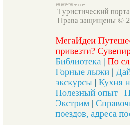
Туристический порт
Права защищены © 2
МегаИдеи Путеше
привезти? Сувенир
Библиотека
|
По сл
Горные лыжи
|
Да
экскурсы
|
Кухня н
Полезный опыт
|
П
Экстрим
|
Справоч
поездов, адреса по