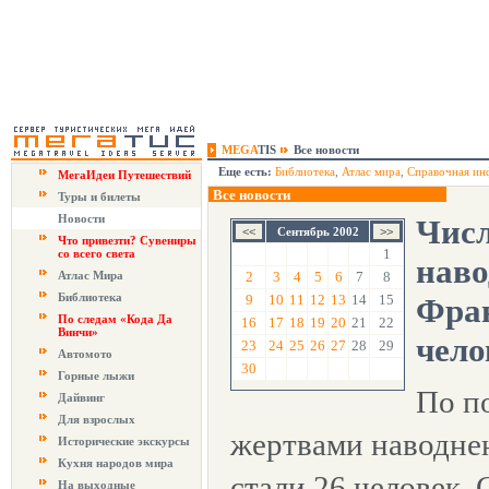
MEGA
TIS
Все новости
Еще есть:
Библиотека
,
Атлас мира
,
Справочная ин
МегаИдеи Путешествий
Все новости
Туры и билеты
Новости
Числ
Сентябрь 2002
Что привезти? Сувениры
1
со всего света
наво
Атлас Мира
2
3
4
5
6
7
8
Библиотека
9
10
11
12
13
14
15
Фран
По следам «Кода Да
16
17
18
19
20
21
22
Винчи»
чело
23
24
25
26
27
28
29
Автомото
30
Горные лыжи
По п
Дайвинг
Для взрослых
жертвами наводне
Исторические экскурсы
Кухня народов мира
стали 26 человек.
На выходные