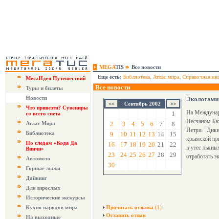
MEGA
TIS
Все новости
Еще есть:
Библиотека
,
Атлас мира
,
Справочная ин
МегаИдеи Путешествий
Все новости
Туры и билеты
Новости
Экологами 
Сентябрь 2002
Что привезти? Сувениры
На Междунар
1
со всего света
Песчаном Бах
Атлас Мира
2
3
4
5
6
7
8
Петри. "Дики
Библиотека
9
10
11
12
13
14
15
крымской при
По следам «Кода Да
16
17
18
19
20
21
22
в утес пьяны
Винчи»
23
24
25
26
27
28
29
отработать э
Автомото
30
Горные лыжи
Дайвинг
Для взрослых
Исторические экскурсы
Кухня народов мира
Прочитать отзывы
(1)
Оставить отзыв
На выходные