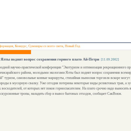
формация
,
Конкурс
,
Сувениры со всего света
,
Новый Год
Ялты поднят вопрос сохранения горного плато Ай-Петри
[11.09.2002]
одной научно-практической конференции "Экотуризм и оптимизация рекреационного пр
чисарайского района, молодыми экологами Ялты был поднят вопрос сохранения всемир
й" туризм, самовольные конные маршруты, стихийная выносная торговля вскоре могут 
роды в мусорную свалку. Уже сегодня потеряны некоторые виды реликтовых трав, а з
х восходителей, от которых нет покоя горноспасателям. На плато срочно надо выносить 
кскурсионные тропы, наладить сбор и вывоз бытовых отходов, сообщает СакВояж.