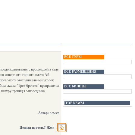
ВСЕ ТУРЫ
иродопользования", прошедшей в селе
ВСЕ РАЗМЕЩЕНИЯ
но известного горного плато Ай-
превратить этот уникальный уголок
убцы скалы "Трех братьев" превращены
ВСЕ БИЛЕТЫ
в натуру границы заповедника,
TOP NEWS1
Автор:
newsm
Ценная новость? Жми
-