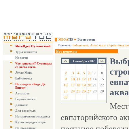
MEGA
TIS
Все новости
Еще есть:
Библиотека
,
Атлас мира
,
Справочная ин
МегаИдеи Путешествий
Все новости
Туры и билеты
Новости
Выбр
Сентябрь 2002
Что привезти? Сувениры
1
со всего света
стро
Атлас Мира
2
3
4
5
6
7
8
Библиотека
9
10
11
12
13
14
15
евпа
По следам «Кода Да
16
17
18
19
20
21
22
Винчи»
акв
23
24
25
26
27
28
29
Автомото
30
Горные лыжи
Мест
Дайвинг
Для взрослых
евпаторийского ак
Исторические экскурсы
Кухня народов мира
песчаное побереж
На выходные