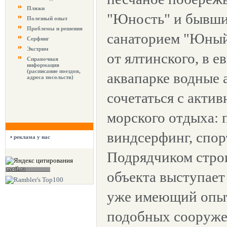
Пляжи
"Юность" и бывши
Полезный опыт
Проблемы и решения
санаторием "Юный
Серфинг
Экстрим
от ялтинского, в 
Справочная
информация
(расписание поездов,
аквапарке водные 
адреса посольств)
сочетаться с акти
морского отдыха: 
виндсерфинг, спор
реклама у нас
Подрядчиком строи
объекта выступает
уже имеющий опыт
подобных сооруже