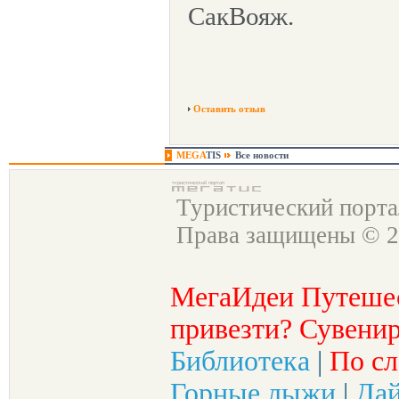
СакВояж.
Оставить отзыв
MEGA
TIS
Все новости
Туристический порт
Права защищены © 2
МегаИдеи Путеше
привезти? Сувенир
Библиотека
|
По сл
Горные лыжи
|
Да