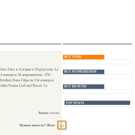
ВСЕ ТУРЫ
eiros Altos в Алгарве в Португалии. Le
ВСЕ РАЗМЕЩЕНИЯ
44 номера и 38 апартаментов. JJW
eridien Dona Filipa на 154 номера в
ien Penina Golf and Resort. Le
ВСЕ БИЛЕТЫ
TOP NEWS1
Автор:
newsm
Ценная новость? Жми
-