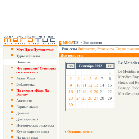
MEGA
TIS
Все новости
Еще есть:
Библиотека
,
Атлас мира
,
Справочная ин
МегаИдеи Путешествий
Все новости
Туры и билеты
Новости
Le Meridie
Сентябрь 2002
Что привезти? Сувениры
Le Meridien 
1
со всего света
Meridien Roy
Атлас Мира
2
3
4
5
6
7
8
Hotels and R
Библиотека
9
10
11
12
13
14
15
Вале до Лобо
По следам «Кода Да
16
17
18
19
20
21
22
Meridien ост
Винчи»
23
24
25
26
27
28
29
Автомото
30
Горные лыжи
Дайвинг
Для взрослых
Исторические экскурсы
Кухня народов мира
Оставить отзыв
На выходные