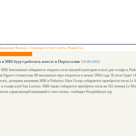
формация
,
Конкурс
,
Сувениры со всего света
,
Новый Год
n и MBI будут работать вместе в Португалии
[10.09.2002]
и MBI International собираются открыть отель высшей категории и поле для гольфа в Pinh
al Algarve стоимостью 80 миллионов евро откроется в начале 2004 года. В отеле будет 1
esorts, дочерняя компания MBI и Pinheiros Altos Group собираются приобрести отель Le M
 и гольф-клуб San Lorenzo. MBI также собирается приобреси отель на 162 номера Le Merid
анется управляющей компанией в этих отелях, сообщает Hospitalitynet.org.