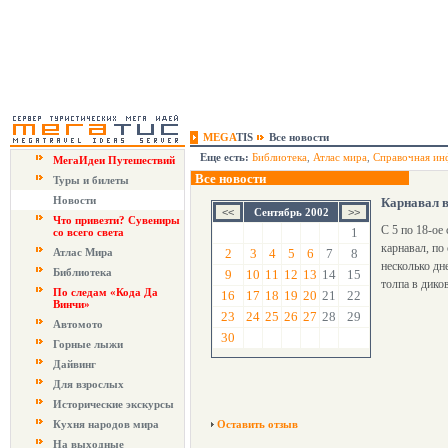
MEGA
TIS
Все новости
Еще есть:
Библиотека
,
Атлас мира
,
Справочная ин
МегаИдеи Путешествий
Все новости
Туры и билеты
Новости
Карнавал 
Сентябрь 2002
Что привезти? Сувениры
С 5 по 18-ое
1
со всего света
карнавал, по
Атлас Мира
2
3
4
5
6
7
8
несколько дн
Библиотека
9
10
11
12
13
14
15
толпа в дико
По следам «Кода Да
16
17
18
19
20
21
22
Винчи»
23
24
25
26
27
28
29
Автомото
30
Горные лыжи
Дайвинг
Для взрослых
Исторические экскурсы
Кухня народов мира
Оставить отзыв
На выходные