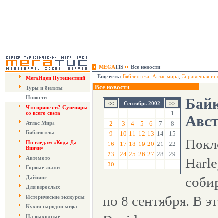
MEGA
TIS
Все новости
Еще есть:
Библиотека
,
Атлас мира
,
Справочная ин
МегаИдеи Путешествий
Все новости
Туры и билеты
Новости
Байк
Сентябрь 2002
Что привезти? Сувениры
1
со всего света
Авс
Атлас Мира
2
3
4
5
6
7
8
Библиотека
9
10
11
12
13
14
15
Покл
По следам «Кода Да
16
17
18
19
20
21
22
Винчи»
23
24
25
26
27
28
29
Автомото
Harl
30
Горные лыжи
Дайвинг
соби
Для взрослых
по 8 сентября. В э
Исторические экскурсы
Кухня народов мира
На выходные