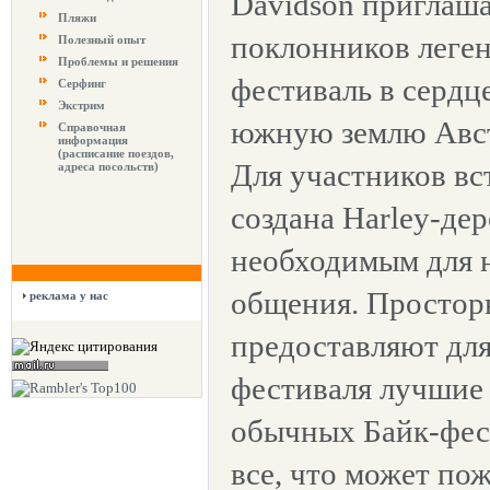
Davidson приглаша
Пляжи
поклонников леге
Полезный опыт
Проблемы и решения
фестиваль в сердц
Серфинг
Экстрим
южную землю Авст
Справочная
информация
(расписание поездов,
Для участников вс
адреса посольств)
создана Harley-дер
необходимым для 
общения. Простор
реклама у нас
предоставляют для
фестиваля лучшие 
обычных Байк-фест
все, что может пож