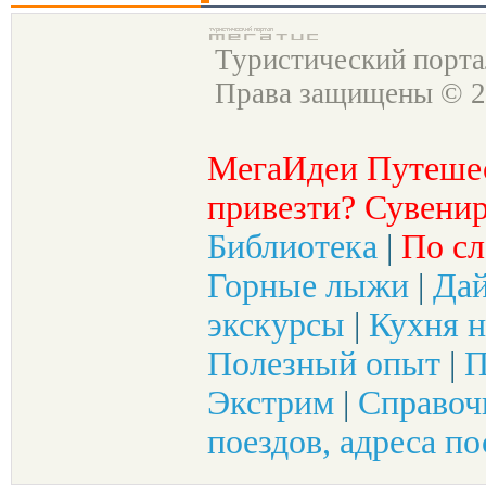
Туристический порт
Права защищены © 2
МегаИдеи Путеше
привезти? Сувенир
Библиотека
|
По сл
Горные лыжи
|
Да
экскурсы
|
Кухня н
Полезный опыт
|
П
Экстрим
|
Справоч
поездов, адреса по