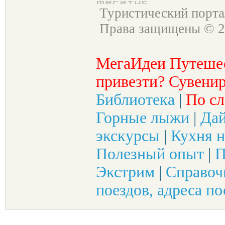
Туристический порт
Права защищены © 2
МегаИдеи Путеше
привезти? Сувенир
Библиотека
|
По сл
Горные лыжи
|
Да
экскурсы
|
Кухня н
Полезный опыт
|
П
Экстрим
|
Справоч
поездов, адреса по