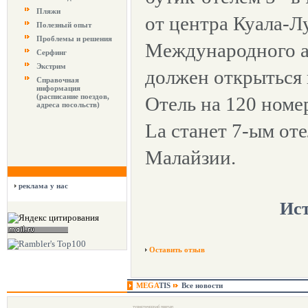
Пляжи
от центра Куала-Л
Полезный опыт
Проблемы и решения
Международного а
Серфинг
Экстрим
должен открыться 
Справочная
информация
(расписание поездов,
Отель на 120 номер
адреса посольств)
La станет 7-ым от
Малайзии.
реклама у нас
Ис
Оставить отзыв
MEGA
TIS
Все новости