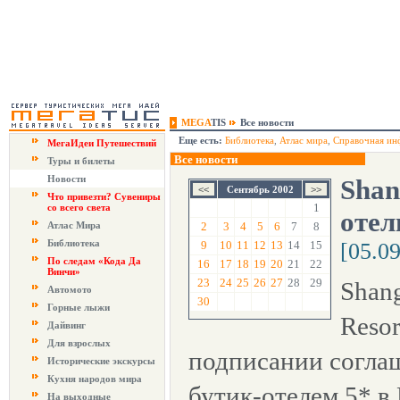
MEGA
TIS
Все новости
Еще есть:
Библиотека
,
Атлас мира
,
Справочная ин
МегаИдеи Путешествий
Все новости
Туры и билеты
Новости
Shan
Сентябрь 2002
Что привезти? Сувениры
1
со всего света
отел
Атлас Мира
2
3
4
5
6
7
8
Библиотека
9
10
11
12
13
14
15
[05.0
По следам «Кода Да
16
17
18
19
20
21
22
Винчи»
23
24
25
26
27
28
29
Shang
Автомото
30
Горные лыжи
Resor
Дайвинг
Для взрослых
подписании согла
Исторические экскурсы
Кухня народов мира
бутик-отелем 5* в 
На выходные