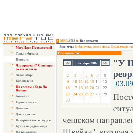
MEGA
TIS
Все новости
Еще есть:
Библиотека
,
Атлас мира
,
Справочная ин
МегаИдеи Путешествий
Все новости
Туры и билеты
Новости
"У Ш
Сентябрь 2002
Что привезти? Сувениры
1
со всего света
рео
Атлас Мира
2
3
4
5
6
7
8
Библиотека
9
10
11
12
13
14
15
[03.0
По следам «Кода Да
16
17
18
19
20
21
22
Винчи»
23
24
25
26
27
28
29
Пост
Автомото
30
Горные лыжи
ситу
Дайвинг
Для взрослых
чешском направле
Исторические экскурсы
Кухня народов мира
Швейка", которая 
На выходные