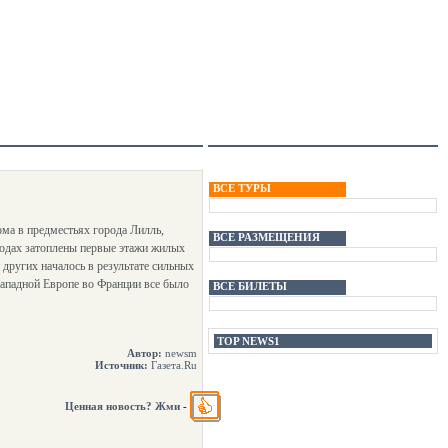
ВСЕ ТУРЫ
ма в предместьях города Лилль,
ВСЕ РАЗМЕЩЕНИЯ
ородах затоплены первые этажи жилых
других началось в результате сильных
Западной Европе во Франции все было
ВСЕ БИЛЕТЫ
TOP NEWS1
Автор:
newsm
Источник:
Газета.Ru
Ценная новость? Жми
-