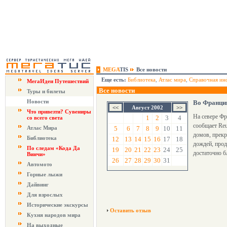
MEGA
TIS
Все новости
Еще есть:
Библиотека
,
Атлас мира
,
Справочная ин
МегаИдеи Путешествий
Все новости
Туры и билеты
Новости
Во Франции
Август 2002
Что привезти? Сувениры
На севере Фр
1
2
3
4
со всего света
сообщает Reu
Атлас Мира
5
6
7
8
9
10
11
домов, прекр
Библиотека
12
13
14
15
16
17
18
дождей, прод
По следам «Кода Да
19
20
21
22
23
24
25
достаточно б
Винчи»
26
27
28
29
30
31
Автомото
Горные лыжи
Дайвинг
Для взрослых
Исторические экскурсы
Оставить отзыв
Кухня народов мира
На выходные