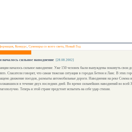
формация
,
Конкурс
,
Сувениры со всего света
,
Новый Год
 началось сильное наводнение
[28.08.2002]
анции началось сильное наводнение. Уже 150 человек были вынуждены покинуть свои до
ters. Спасатели говорят, что самая тяжелая ситуация в городах Бетюн и Ланс. В этих г
ащено движение поездов, размыты автомобильные дороги. Наводнения на реке Сомма и 
олжавшихся в течение двух последних дней. Во время сильнейших наводнений во всей 
лагополучно. Теперь и этой стране предстоит испытать на себе удар стихии.