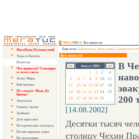
MEGA
TIS
Все новости
Еще есть:
Библиотека
,
Атлас мира
,
Справочная ин
МегаИдеи Путешествий
Все новости
Туры и билеты
Новости
В Че
Август 2002
Что привезти? Сувениры
1
2
3
4
со всего света
наво
Атлас Мира
5
6
7
8
9
10
11
Библиотека
12
13
14
15
16
17
18
эвак
По следам «Кода Да
19
20
21
22
23
24
25
Винчи»
200 
26
27
28
29
30
31
Автомото
Горные лыжи
[14.08.2002]
Дайвинг
Для взрослых
Десятки тысяч че
Исторические экскурсы
Кухня народов мира
столицу Чехии Пра
На выходные